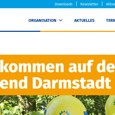
Downloads
Newsletter
Aktue
ORGANISATION
AKTUELLES
TER
llkommen auf d
gend Darmstadt