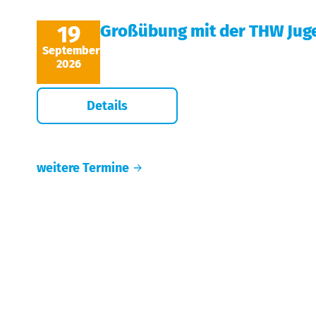
19
Großübung mit der THW Jug
September
2026
Details
weitere Termine