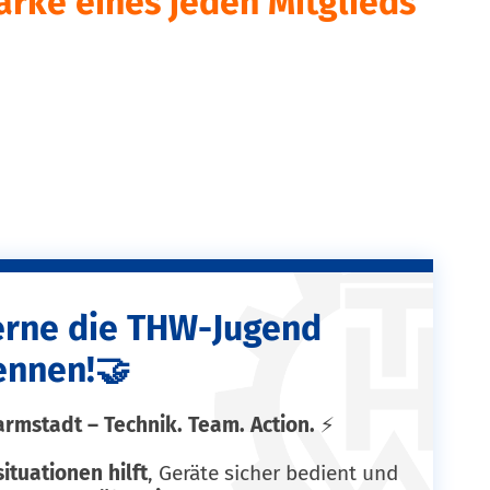
tärke eines jeden Mitglieds
erne die THW-Jugend
ennen!🤝
mstadt – Technik. Team. Action.
⚡
situationen hilft
, Geräte sicher bedient und