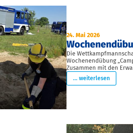
24. Mai 2026
Wochenendübu
Die Wettkampfmannschaf
Wochenendübung „Campb
Zusammen mit den Erwac
... weiterlesen