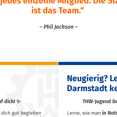
jedes einzelne Mitglied. Die S
ist das Team.“
– Phil Jackson –
Neugierig? L
Darmstadt k
uf dich! ✨
THW-Jugend Dar
 dich gut begleiten
Lerne, wie man
in Not