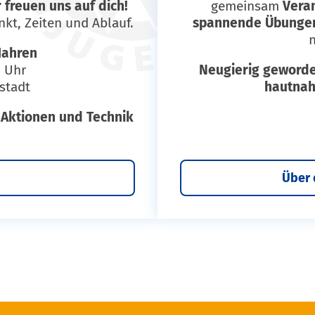
 freuen uns auf dich!
gemeinsam
Vera
kt, Zeiten und Ablauf.
spannende Übungen
n
Jahren
0 Uhr
Neugierig geword
stadt
hautna
 Aktionen und Technik
Über 